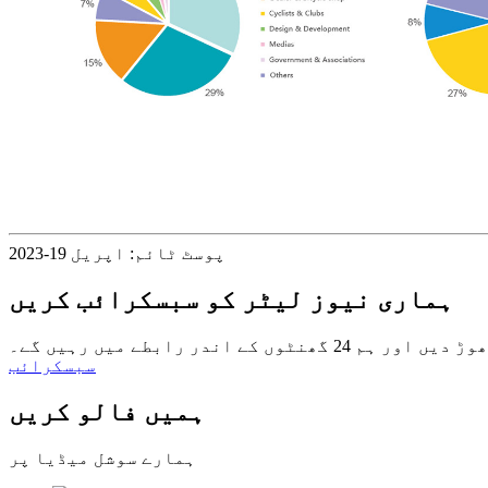
پوسٹ ٹائم: اپریل 19-2023
ہماری نیوز لیٹر کو سبسکرائب کریں
 رابطے میں رہیں گے۔
سبسکرائب
ہمیں فالو کریں
ہمارے سوشل میڈیا پر