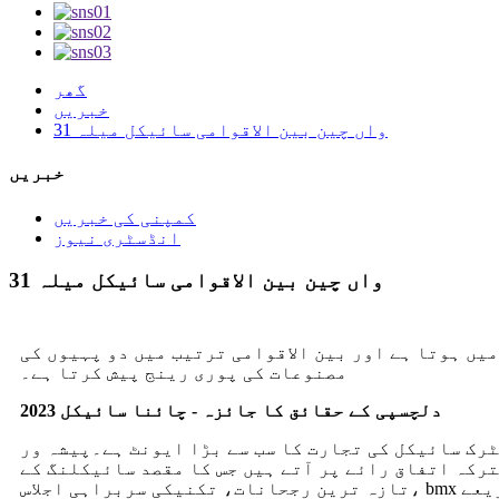
گھر
خبریں
31 واں چین بین الاقوامی سائیکل میلہ
خبریں
کمپنی کی خبریں
انڈسٹری نیوز
31 واں چین بین الاقوامی سائیکل میلہ
یں ہوتا ہے اور بین الاقوامی ترتیب میں دو پہیوں کی
مصنوعات کی پوری رینج پیش کرتا ہے۔
دلچسپی کے حقائق کا جائزہ - چائنا سائیکل 2023
رک سائیکل کی تجارت کا سب سے بڑا ایونٹ ہے۔پیشہ ور
رکہ اتفاق رائے پر آتے ہیں جس کا مقصد سائیکلنگ کے
تازہ ترین رجحانات، تکنیکی سربراہی اجلاس، bmx فری اسٹائل اسٹنٹ اور جمپ شوز ہیں۔اس تقریب میں نئے کاروباروں کو تربیت دینے کے لیے پیشہ ور افراد کے ذریعے