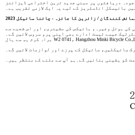
جودہ دریافتوں پر مبنی جدید ترین اختراعی ڈیزائنز
یں بائیسکل انڈسٹریز کے لیے یہ ایک لازمی تقریب ہے۔
مائش کنندگان / زائرین کا جائزہ - چائنا سائیکل 2023
کی بوتل وغیرہ، بائیکس کی مشینری، اور اس شعبے سے
رٹیک جیسے ٹیسٹ ادارے بھی اپنی پرو سروس لائیں گے۔
ک سائیکلیں، سائیکل کے پرزے اور لوازمات لائیں گے۔
مت کو یقینی بنائیں گے۔ہم آپ سے ملنے کے منتظر ہیں۔