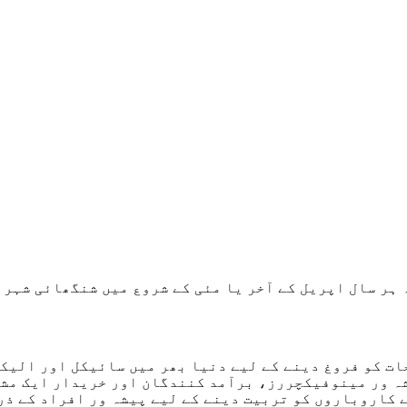
ہر سال اپریل کے آخر یا مئی کے شروع میں شنگھائی شہر م
ت کو فروغ دینے کے لیے دنیا بھر میں سائیکل اور الیکٹ
ہ ور مینوفیکچررز، برآمد کنندگان اور خریدار ایک مشت