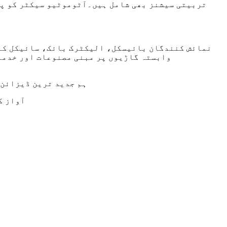
تربیتی سیشنز بھی شامل ہیں۔آٹوموٹیو سیکٹر کو پھ
نمائش کنندگان بائیسکل، الیکٹرک بائک، سائیکل کے 
وابستہ گاڑیوں پر مبنی مصنوعات اور خدمات
ہم جدید ترین ڈیزائن 
آواز ک