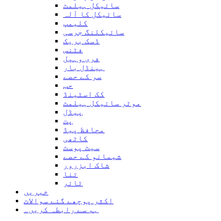
سائیکل ہیلمٹ
سائیکل کا آلہ
کلیمپ
سائیکلنگ جرسی
ڈسک بریک
فٹنس
فری وہیل
ہینڈل بار
سر کے حصے
حب
کک اسٹینڈ
موٹر سائیکل ہیلمٹ
پیڈل
پت
محافظ پیڈ
کاٹھی
سیٹ پوسٹ
شیمانو کے حصے
شاک ابزرور
تنا
ٹائر
خبریں
اکثر پوچھے گئے سوالات
ہم سے رابطہ کریں۔