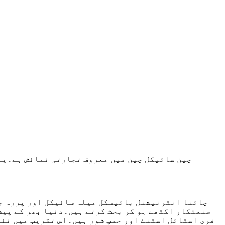
چین سائیکل چین میں معروف تجارتی نمائش ہے۔یہ 
چائنا انٹرنیشنل بائیسکل میلہ سائیکل اور پرزہ جا
صنعتکار اکٹھے ہو کر بحث کرتے ہیں۔دنیا بھر کے پیش