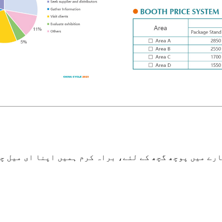
چھ کے لئے، براہ کرم ہمیں اپنا ای میل چھوڑ دیں اور ہم 24 گھنٹوں کے اندر