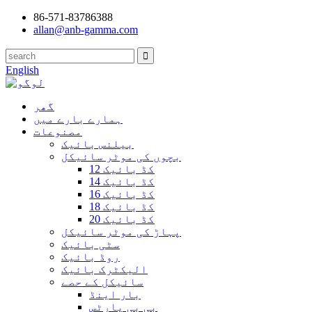
86-571-83786388
allan@anb-gamma.com
English
گھر
ہمارے بارے میں
مصنوعات
بیلنس بائیک
بچوں کی موٹر سائیکل
12 کڈ بائیک
14 کڈ بائیک
16 کڈ بائیک
18 کڈ بائیک
20 کڈ بائیک
پہاڑ کی موٹر سائیکل
سٹی بائیک
روڈ بائیک
الیکٹرک بائیک
سائیکل کے حصے
بار اینڈ
بی بی پارٹس