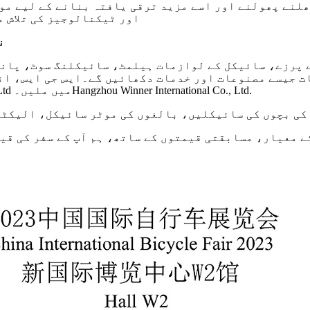
لنے پھولنے اور اسے مزید ترقی یافتہ بنانے کے لیے مو
اور ٹیکنالوجیز کی تلاش م
ن
پرزے، سائیکل کے لوازمات ہیلمٹ، سائیکلنگ سوٹ، پانی 
 جیسے مصنوعات اور خدمات دکھائیں گے۔ایس جی ایس، انٹ
براہ کرم ہم سے ہال W2 0741، Hangzhou Minki Bicycle Co.,Ltd میں ملیں۔Hangzhou Winner International Co., Ltd.
کی بچوں کی سائیکلیں، بالغوں کی موٹر سائیکل، الیکٹر
ے معیار، مسابقتی قیمتوں کے ساتھ، ہم آپ کے سفر کی قی