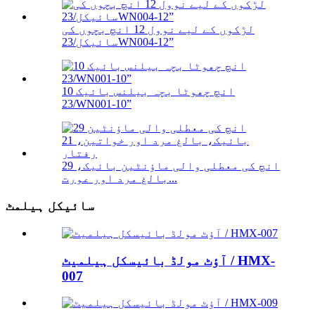
لڑکوں کے لیے نوول 12 انچ بچوں کی
سائیکل/23WN004-12”
10 انچ چھوٹا بچہ بیلنس بائیک
/23WN001-10”
29 انچ کی معطلی والی ماؤنٹین بائیک،
بالغ مرد اور عورت...
سائیکل ہیلمٹ
آؤٹ مولڈ بائیسکل ہیلمیٹ / HMX-
007