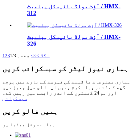
آؤٹ مولڈ بائیسکل ہیلمیٹ / HMX-
312
آؤٹ مولڈ بائیسکل ہیلمیٹ / HMX-
326
اگلا >
>>
صفحہ 1/3
3
2
1
ہماری نیوز لیٹر کو سبسکرائب کریں
ہماری مصنوعات یا قیمت کی فہرست کے بارے میں پوچھ
گچھ کے لئے، براہ کرم ہمیں اپنا ای میل چھوڑ دیں
اور ہم 24 گھنٹوں کے اندر رابطے میں رہیں گے۔
سبسکرائب
ہمیں فالو کریں
ہمارے سوشل میڈیا پر