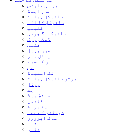
بی بی پارٹس
بار اینڈ
سائیکل ہیلمٹ
سائیکل کا آلہ
کلیمپ
سائیکلنگ جرسی
ڈسک بریک
فٹنس
فری وہیل
ہینڈل بار
سر کے حصے
حب
کک اسٹینڈ
موٹر سائیکل ہیلمٹ
پیڈل
پت
محافظ پیڈ
کاٹھی
سیٹ پوسٹ
شیمانو کے حصے
شاک ابزرور
تنا
ٹائر