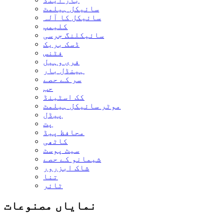
سائیکل ہیلمٹ
سائیکل کا آلہ
کلیمپ
سائیکلنگ جرسی
ڈسک بریک
فٹنس
فری وہیل
ہینڈل بار
سر کے حصے
حب
کک اسٹینڈ
موٹر سائیکل ہیلمٹ
پیڈل
پت
محافظ پیڈ
کاٹھی
سیٹ پوسٹ
شیمانو کے حصے
شاک ابزرور
تنا
ٹائر
نمایاں مصنوعات