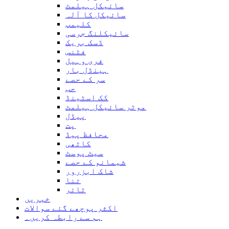
سائیکل ہیلمٹ
سائیکل کا آلہ
کلیمپ
سائیکلنگ جرسی
ڈسک بریک
فٹنس
فری وہیل
ہینڈل بار
سر کے حصے
حب
کک اسٹینڈ
موٹر سائیکل ہیلمٹ
پیڈل
پت
محافظ پیڈ
کاٹھی
سیٹ پوسٹ
شیمانو کے حصے
شاک ابزرور
تنا
ٹائر
خبریں
اکثر پوچھے گئے سوالات
ہم سے رابطہ کریں۔