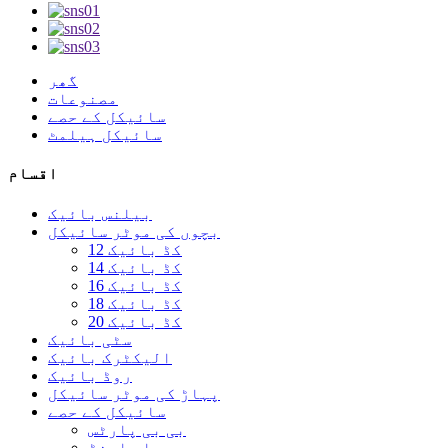
گھر
مصنوعات
سائیکل کے حصے
سائیکل ہیلمٹ
اقسام
بیلنس بائیک
بچوں کی موٹر سائیکل
12 کڈ بائیک
14 کڈ بائیک
16 کڈ بائیک
18 کڈ بائیک
20 کڈ بائیک
سٹی بائیک
الیکٹرک بائیک
روڈ بائیک
پہاڑ کی موٹر سائیکل
سائیکل کے حصے
بی بی پارٹس
بار اینڈ