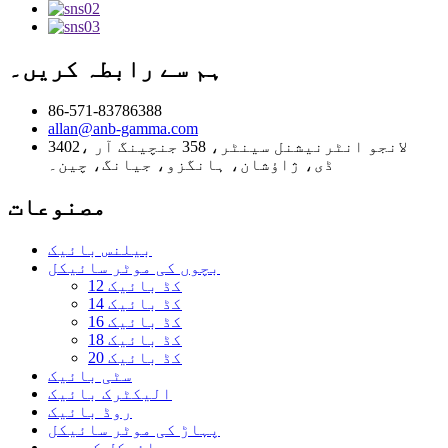
ہم سے رابطہ کریں۔
86-571-83786388
allan@anb-gamma.com
3402، لانجو انٹرنیشنل سینٹر، 358 جنچینگ آر
ڈی، ژاؤشان، ہانگزو، جیانگ، چین۔
مصنوعات
بیلنس بائیک
بچوں کی موٹر سائیکل
12 کڈ بائیک
14 کڈ بائیک
16 کڈ بائیک
18 کڈ بائیک
20 کڈ بائیک
سٹی بائیک
الیکٹرک بائیک
روڈ بائیک
پہاڑ کی موٹر سائیکل
سائیکل کے حصے