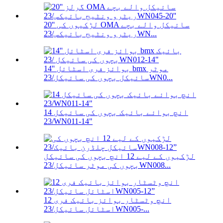
20'' لڑکیوں کی OMA سائیکل والے بچے
ریٹرو ونٹیج بائیکس/23WN...
14'' بوائز فری اسٹائل bmx موٹر
سائیکل بچوں کی سائیکل/23WN0...
14 انچ بوائے بائیک بچوں کی سائیکل
/23WN011-14"
لڑکیوں کے لیے 12 انچ بچوں کی سائیکل
بچوں کی موٹر سائیکل/23WN008...
12 انچ وٹسٹار بوائز بائیک فری
اسٹائل سائیکل/23WN005-...