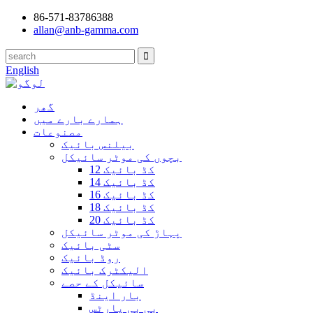
86-571-83786388
allan@anb-gamma.com
English
گھر
ہمارے بارے میں
مصنوعات
بیلنس بائیک
بچوں کی موٹر سائیکل
12 کڈ بائیک
14 کڈ بائیک
16 کڈ بائیک
18 کڈ بائیک
20 کڈ بائیک
پہاڑ کی موٹر سائیکل
سٹی بائیک
روڈ بائیک
الیکٹرک بائیک
سائیکل کے حصے
بار اینڈ
بی بی پارٹس