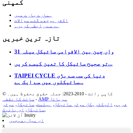
کمپنی
ہمارے بارے میں
اکثر پوچھے گئے سوالات
ہم سے رابطہ کریں۔
تازہ ترین خبریں
31 واں چین بین الاقوامی سائیکل میلہ
تو صحیح سائیکل کا تعین کیسے کریں...
TAIPEI CYCLE دنیا کی سب سے بڑی
سائیکلوں میں سے ایک ہے...
© کاپی رائٹ - 2010-2023: جملہ حقوق محفوظ ہیں۔
AMP موبائل
-
سائٹ کا نقشہ
فریم
,
الیکٹریکل موٹر سائیکل
,
ہیلمٹ
,
سائیکل
,
موٹر
,
سائیکل
,
ای بائیک
ای میل بھیجیں
x