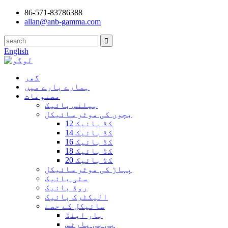
86-571-83786388
allan@anb-gamma.com
English
گھر
ہمارے بارے میں
مصنوعات
بیلنس بائیک
بچوں کی موٹر سائیکل
12 کڈ بائیک
14 کڈ بائیک
16 کڈ بائیک
18 کڈ بائیک
20 کڈ بائیک
پہاڑ کی موٹر سائیکل
سٹی بائیک
روڈ بائیک
الیکٹرک بائیک
سائیکل کے حصے
بار اینڈ
بی بی پارٹس