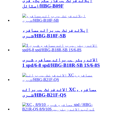
ایلائے فرنٹ ہب فار سٹریٹ، فری
اسٹائل/HBG-B09F
ایلائے فرنٹ ہب برائے مسافر،
شہری/HBG-B18F-SB
الائے ریئر ہب برائے مسافر، شہری
1 spd/6-8 spd/HBG-B18R-SB 1S/6-8S
الائے فرنٹ ہب برائے XC، مسافر،
شہری/HBG-B21F-QS