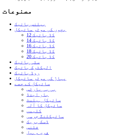
مصنوعات
بیلنس بائیک
بچوں کی موٹر سائیکل
12 کڈ بائیک
14 کڈ بائیک
16 کڈ بائیک
18 کڈ بائیک
20 کڈ بائیک
سٹی بائیک
الیکٹرک بائیک
روڈ بائیک
پہاڑ کی موٹر سائیکل
سائیکل کے حصے
بی بی پارٹس
بار اینڈ
سائیکل ہیلمٹ
سائیکل کا آلہ
کلیمپ
سائیکلنگ جرسی
ڈسک بریک
فٹنس
فری وہیل