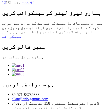
اگلا >
>>
صفحہ 1/2
2
1
ہماری نیوز لیٹر کو سبسکرائب کریں
ہماری مصنوعات یا قیمت کی فہرست کے بارے میں پوچھ
گچھ کے لئے، براہ کرم ہمیں اپنا ای میل چھوڑ دیں
اور ہم 24 گھنٹوں کے اندر رابطے میں رہیں گے۔
سبسکرائب
ہمیں فالو کریں
ہمارے سوشل میڈیا پر
ہم سے رابطہ کریں۔
86-571-83786388
allan@anb-gamma.com
3402، لانجو انٹرنیشنل سینٹر، 358 جنچینگ آر
ڈی، ژاؤشان، ہانگزو، جیانگ، چین۔