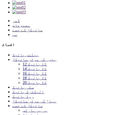
گھر
مصنوعات
سائیکل کے حصے
حب
اقسام
بیلنس بائیک
بچوں کی موٹر سائیکل
12 کڈ بائیک
14 کڈ بائیک
16 کڈ بائیک
18 کڈ بائیک
20 کڈ بائیک
سٹی بائیک
الیکٹرک بائیک
روڈ بائیک
پہاڑ کی موٹر سائیکل
سائیکل کے حصے
بی بی پارٹس
بار اینڈ