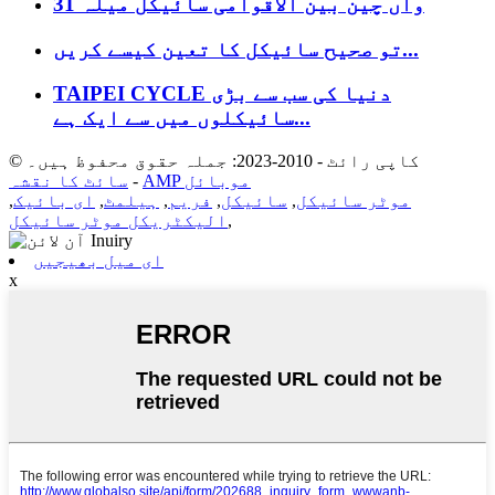
31 واں چین بین الاقوامی سائیکل میلہ
تو صحیح سائیکل کا تعین کیسے کریں...
TAIPEI CYCLE دنیا کی سب سے بڑی
سائیکلوں میں سے ایک ہے...
© کاپی رائٹ - 2010-2023: جملہ حقوق محفوظ ہیں۔
AMP موبائل
-
سائٹ کا نقشہ
موٹر سائیکل
,
سائیکل
,
فریم
,
ہیلمٹ
,
ای بائیک
,
,
الیکٹریکل موٹر سائیکل
ای میل بھیجیں
x