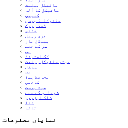
سائیکل ہیلمٹ
سائیکل کا آلہ
کلیمپ
سائیکلنگ جرسی
ڈسک بریک
فٹنس
فری وہیل
ہینڈل بار
سر کے حصے
حب
کک اسٹینڈ
موٹر سائیکل ہیلمٹ
پیڈل
پت
محافظ پیڈ
کاٹھی
سیٹ پوسٹ
شیمانو کے حصے
شاک ابزرور
تنا
ٹائر
نمایاں مصنوعات