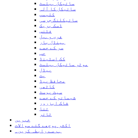
سائیکل ہیلمٹ
سائیکل کا آلہ
کلیمپ
سائیکلنگ جرسی
ڈسک بریک
فٹنس
فری وہیل
ہینڈل بار
سر کے حصے
حب
کک اسٹینڈ
موٹر سائیکل ہیلمٹ
پیڈل
پت
محافظ پیڈ
کاٹھی
سیٹ پوسٹ
شیمانو کے حصے
شاک ابزرور
تنا
ٹائر
خبریں
اکثر پوچھے گئے سوالات
ہم سے رابطہ کریں۔