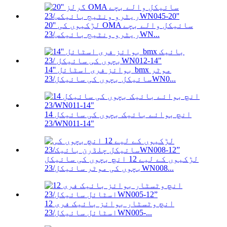
20'' لڑکیوں کی OMA سائیکل والے بچے
ریٹرو ونٹیج بائیکس/23WN...
14'' بوائز فری اسٹائل bmx موٹر
سائیکل بچوں کی سائیکل/23WN0...
14 انچ بوائے بائیک بچوں کی سائیکل
/23WN011-14"
لڑکیوں کے لیے 12 انچ بچوں کی سائیکل
بچوں کی موٹر سائیکل/23WN008...
12 انچ وٹسٹار بوائز بائیک فری
اسٹائل سائیکل/23WN005-...