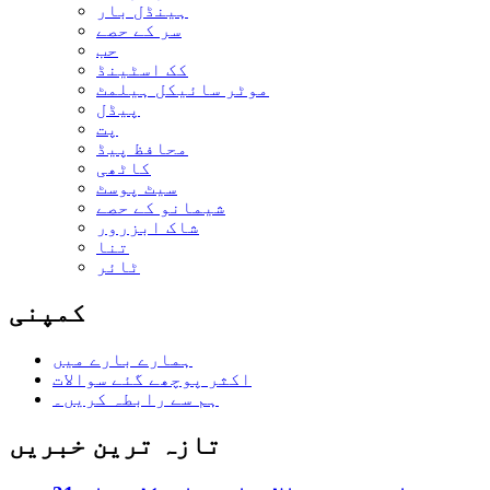
ہینڈل بار
سر کے حصے
حب
کک اسٹینڈ
موٹر سائیکل ہیلمٹ
پیڈل
پت
محافظ پیڈ
کاٹھی
سیٹ پوسٹ
شیمانو کے حصے
شاک ابزرور
تنا
ٹائر
کمپنی
ہمارے بارے میں
اکثر پوچھے گئے سوالات
ہم سے رابطہ کریں۔
تازہ ترین خبریں