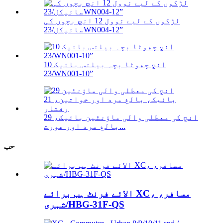
لڑکوں کے لیے نوول 12 انچ بچوں کی
سائیکل/23WN004-12”
10 انچ چھوٹا بچہ بیلنس بائیک
/23WN001-10”
29 انچ کی معطلی والی ماؤنٹین بائیک،
بالغ مرد اور عورت...
حب
الائے فرنٹ ہب برائے XC، مسافر،
شہری/HBG-31F-QS