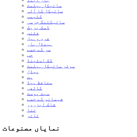
سائیکل ہیلمٹ
سائیکل کا آلہ
کلیمپ
سائیکلنگ جرسی
ڈسک بریک
فٹنس
فری وہیل
ہینڈل بار
سر کے حصے
حب
کک اسٹینڈ
موٹر سائیکل ہیلمٹ
پیڈل
پت
محافظ پیڈ
کاٹھی
سیٹ پوسٹ
شیمانو کے حصے
شاک ابزرور
تنا
ٹائر
نمایاں مصنوعات