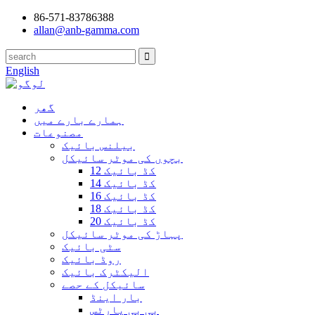
86-571-83786388
allan@anb-gamma.com
English
گھر
ہمارے بارے میں
مصنوعات
بیلنس بائیک
بچوں کی موٹر سائیکل
12 کڈ بائیک
14 کڈ بائیک
16 کڈ بائیک
18 کڈ بائیک
20 کڈ بائیک
پہاڑ کی موٹر سائیکل
سٹی بائیک
روڈ بائیک
الیکٹرک بائیک
سائیکل کے حصے
بار اینڈ
بی بی پارٹس