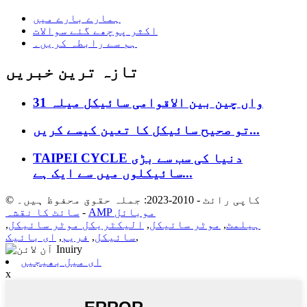
ہمارے بارے میں
اکثر پوچھے گئے سوالات
ہم سے رابطہ کریں۔
تازہ ترین خبریں
31 واں چین بین الاقوامی سائیکل میلہ
تو صحیح سائیکل کا تعین کیسے کریں...
TAIPEI CYCLE دنیا کی سب سے بڑی
سائیکلوں میں سے ایک ہے...
© کاپی رائٹ - 2010-2023: جملہ حقوق محفوظ ہیں۔
AMP موبائل
-
سائٹ کا نقشہ
ہیلمٹ
,
موٹر سائیکل
,
الیکٹریکل موٹر سائیکل
,
,
سائیکل
,
فریم
,
ای بائیک
ای میل بھیجیں
x