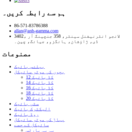
ہم سے رابطہ کریں۔
86-571-83786388
allan@anb-gamma.com
3402، لانجو انٹرنیشنل سینٹر، 358 جنچینگ آر
ڈی، ژاؤشان، ہانگزو، جیانگ، چین۔
مصنوعات
بیلنس بائیک
بچوں کی موٹر سائیکل
12 کڈ بائیک
14 کڈ بائیک
16 کڈ بائیک
18 کڈ بائیک
20 کڈ بائیک
سٹی بائیک
الیکٹرک بائیک
روڈ بائیک
پہاڑ کی موٹر سائیکل
سائیکل کے حصے
بی بی پارٹس