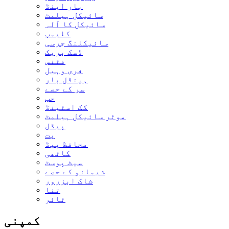
بار اینڈ
سائیکل ہیلمٹ
سائیکل کا آلہ
کلیمپ
سائیکلنگ جرسی
ڈسک بریک
فٹنس
فری وہیل
ہینڈل بار
سر کے حصے
حب
کک اسٹینڈ
موٹر سائیکل ہیلمٹ
پیڈل
پت
محافظ پیڈ
کاٹھی
سیٹ پوسٹ
شیمانو کے حصے
شاک ابزرور
تنا
ٹائر
کمپنی