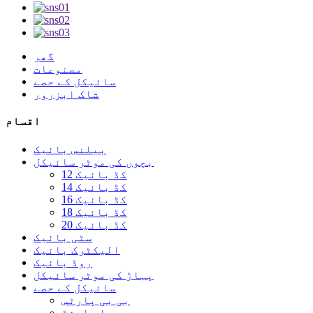
گھر
مصنوعات
سائیکل کے حصے
شاک ابزرور
اقسام
بیلنس بائیک
بچوں کی موٹر سائیکل
12 کڈ بائیک
14 کڈ بائیک
16 کڈ بائیک
18 کڈ بائیک
20 کڈ بائیک
سٹی بائیک
الیکٹرک بائیک
روڈ بائیک
پہاڑ کی موٹر سائیکل
سائیکل کے حصے
بی بی پارٹس
بار اینڈ