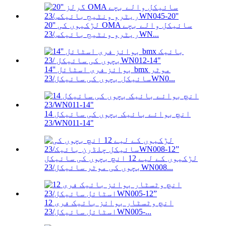
20'' لڑکیوں کی OMA سائیکل والے بچے
ریٹرو ونٹیج بائیکس/23WN...
14'' بوائز فری اسٹائل bmx موٹر
سائیکل بچوں کی سائیکل/23WN0...
14 انچ بوائے بائیک بچوں کی سائیکل
/23WN011-14"
لڑکیوں کے لیے 12 انچ بچوں کی سائیکل
بچوں کی موٹر سائیکل/23WN008...
12 انچ وٹسٹار بوائز بائیک فری
اسٹائل سائیکل/23WN005-...