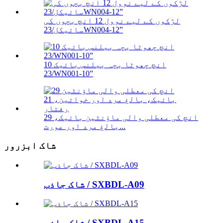
لڑکوں کے لیے نوول 12 انچ بچوں کی
سائیکل/23WN004-12”
10 انچ چھوٹا بچہ بیلنس بائیک
/23WN001-10”
29 انچ کی معطلی والی ماؤنٹین بائیک،
بالغ مرد اور عورت...
شاک ابزرور
شاک جاذب / SXBDL-A09
شاک جاذب / SXBDL-A15