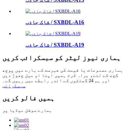
شاک جاذب / SXBDL-A16
شاک جاذب / SXBDL-A19
ہماری نیوز لیٹر کو سبسکرائب کریں
ہماری مصنوعات یا قیمت کی فہرست کے بارے میں پوچھ
گچھ کے لئے، براہ کرم ہمیں اپنا ای میل چھوڑ دیں
اور ہم 24 گھنٹوں کے اندر رابطے میں رہیں گے۔
سبسکرائب
ہمیں فالو کریں
ہمارے سوشل میڈیا پر