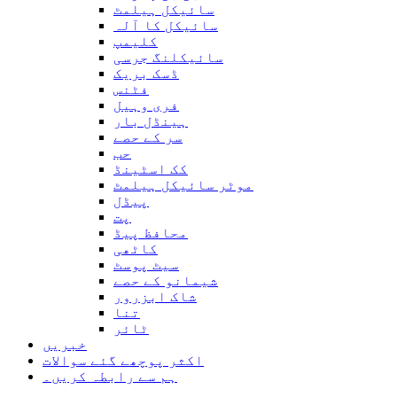
سائیکل ہیلمٹ
سائیکل کا آلہ
کلیمپ
سائیکلنگ جرسی
ڈسک بریک
فٹنس
فری وہیل
ہینڈل بار
سر کے حصے
حب
کک اسٹینڈ
موٹر سائیکل ہیلمٹ
پیڈل
پت
محافظ پیڈ
کاٹھی
سیٹ پوسٹ
شیمانو کے حصے
شاک ابزرور
تنا
ٹائر
خبریں
اکثر پوچھے گئے سوالات
ہم سے رابطہ کریں۔