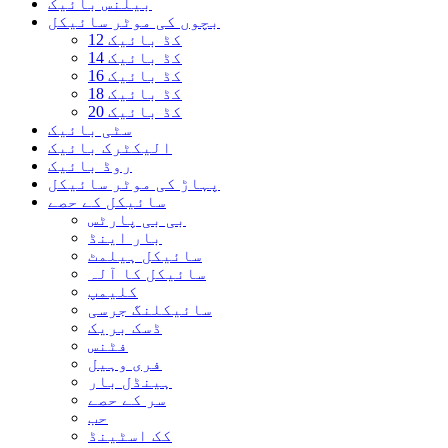
بیلنس بائیک
بچوں کی موٹر سائیکل
12 کڈ بائیک
14 کڈ بائیک
16 کڈ بائیک
18 کڈ بائیک
20 کڈ بائیک
سٹی بائیک
الیکٹرک بائیک
روڈ بائیک
پہاڑ کی موٹر سائیکل
سائیکل کے حصے
بی بی پارٹس
بار اینڈ
سائیکل ہیلمٹ
سائیکل کا آلہ
کلیمپ
سائیکلنگ جرسی
ڈسک بریک
فٹنس
فری وہیل
ہینڈل بار
سر کے حصے
حب
کک اسٹینڈ