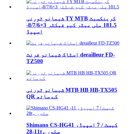
شیمانو ٹورنی TY MTB کرینکسیٹ
181.5 ملی میٹر کیو فیکٹر 3×8/7/6-
اسپیڈ
اسٹاک شیمانو فرنٹ derailleur FD-
TZ500
شیمانو ٹورنی MTB HB HB-TX505
QR کے ساتھ
Shimano CS-HG41 کیسٹ / 7 اسپیڈ،
11-28t، سلور