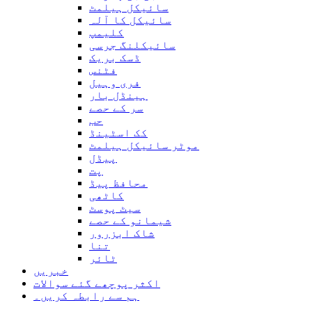
سائیکل ہیلمٹ
سائیکل کا آلہ
کلیمپ
سائیکلنگ جرسی
ڈسک بریک
فٹنس
فری وہیل
ہینڈل بار
سر کے حصے
حب
کک اسٹینڈ
موٹر سائیکل ہیلمٹ
پیڈل
پت
محافظ پیڈ
کاٹھی
سیٹ پوسٹ
شیمانو کے حصے
شاک ابزرور
تنا
ٹائر
خبریں
اکثر پوچھے گئے سوالات
ہم سے رابطہ کریں۔