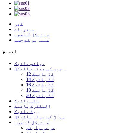
گھر
مصنوعات
سائیکل کے حصے
شیمانو کے حصے
اقسام
بیلنس بائیک
بچوں کی موٹر سائیکل
12 کڈ بائیک
14 کڈ بائیک
16 کڈ بائیک
18 کڈ بائیک
20 کڈ بائیک
سٹی بائیک
الیکٹرک بائیک
روڈ بائیک
پہاڑ کی موٹر سائیکل
سائیکل کے حصے
بی بی پارٹس
بار اینڈ