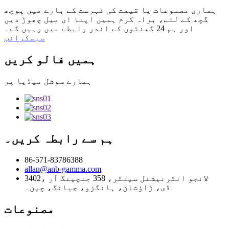
ہماری مصنوعات یا قیمت کی فہرست کے بارے میں پوچھ
گچھ کے لئے، براہ کرم ہمیں اپنا ای میل چھوڑ دیں
اور ہم 24 گھنٹوں کے اندر رابطے میں رہیں گے۔
سبسکرائب
ہمیں فالو کریں
ہمارے سوشل میڈیا پر
ہم سے رابطہ کریں۔
86-571-83786388
allan@anb-gamma.com
3402، لانجو انٹرنیشنل سینٹر، 358 جنچینگ آر
ڈی، ژاؤشان، ہانگزو، جیانگ، چین۔
مصنوعات