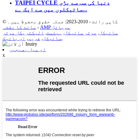
TAIPEI CYCLE دنیا کی سب سے بڑی
سائیکلوں میں سے ایک ہے...
© کاپی رائٹ - 2010-2023: جملہ حقوق محفوظ ہیں۔
AMP موبائل
-
سائٹ کا نقشہ
سائیکل
,
موٹر سائیکل
,
ہیلمٹ
,
الیکٹریکل موٹر
,
سائیکل
,
فریم
,
ای بائیک
ای میل بھیجیں
x