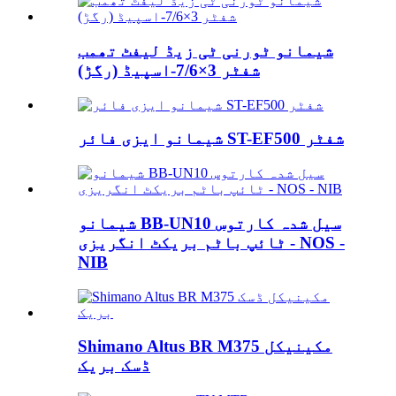
شیمانو ٹورنی ٹی زیڈ لیفٹ تھمب
شفٹر 3×7/6-اسپیڈ (رگڑ)
شیمانو ایزی فائر ST-EF500 شفٹر
شیمانو BB-UN10 سیل شدہ کارتوس
ٹائپ باٹم بریکٹ انگریزی - NOS -
NIB
Shimano Altus BR M375 مکینیکل
ڈسک بریک