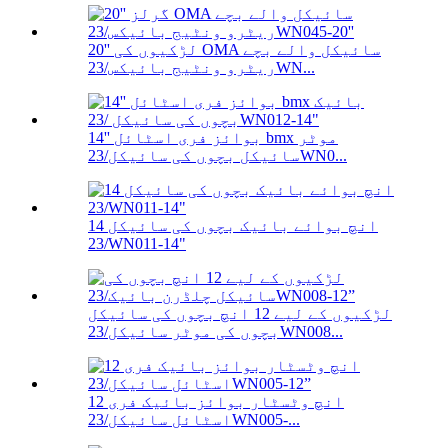
20'' لڑکیوں کی OMA سائیکل والے بچے
ریٹرو ونٹیج بائیکس/23WN...
14'' بوائز فری اسٹائل bmx موٹر
سائیکل بچوں کی سائیکل/23WN0...
14 انچ بوائے بائیک بچوں کی سائیکل
/23WN011-14"
لڑکیوں کے لیے 12 انچ بچوں کی سائیکل
بچوں کی موٹر سائیکل/23WN008...
12 انچ وٹسٹار بوائز بائیک فری
اسٹائل سائیکل/23WN005-...