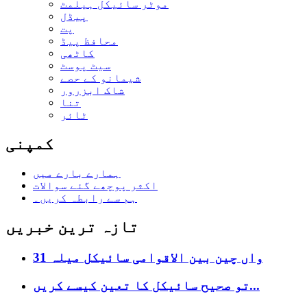
موٹر سائیکل ہیلمٹ
پیڈل
پت
محافظ پیڈ
کاٹھی
سیٹ پوسٹ
شیمانو کے حصے
شاک ابزرور
تنا
ٹائر
کمپنی
ہمارے بارے میں
اکثر پوچھے گئے سوالات
ہم سے رابطہ کریں۔
تازہ ترین خبریں
31 واں چین بین الاقوامی سائیکل میلہ
تو صحیح سائیکل کا تعین کیسے کریں...