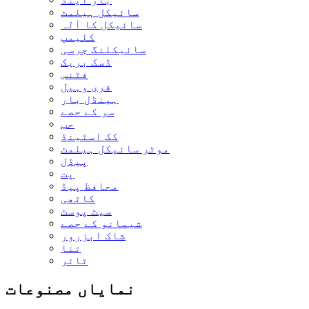
سائیکل ہیلمٹ
سائیکل کا آلہ
کلیمپ
سائیکلنگ جرسی
ڈسک بریک
فٹنس
فری وہیل
ہینڈل بار
سر کے حصے
حب
کک اسٹینڈ
موٹر سائیکل ہیلمٹ
پیڈل
پت
محافظ پیڈ
کاٹھی
سیٹ پوسٹ
شیمانو کے حصے
شاک ابزرور
تنا
ٹائر
نمایاں مصنوعات