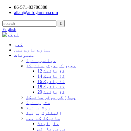
86-571-83786388
allan@anb-gamma.com
English
گھر
ہمارے بارے میں
مصنوعات
بیلنس بائیک
بچوں کی موٹر سائیکل
12 کڈ بائیک
14 کڈ بائیک
16 کڈ بائیک
18 کڈ بائیک
20 کڈ بائیک
پہاڑ کی موٹر سائیکل
سٹی بائیک
روڈ بائیک
الیکٹرک بائیک
سائیکل کے حصے
بار اینڈ
بی بی پارٹس