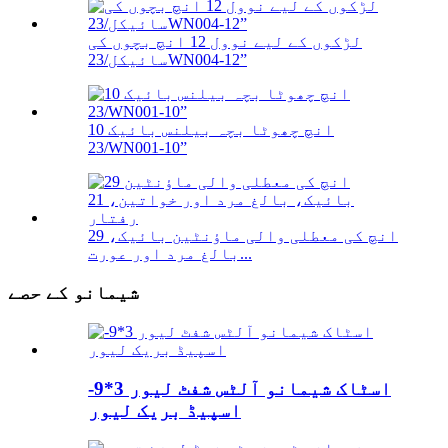
لڑکوں کے لیے نوول 12 انچ بچوں کی
سائیکل/23WN004-12”
10 انچ چھوٹا بچہ بیلنس بائیک
/23WN001-10”
29 انچ کی معطلی والی ماؤنٹین بائیک،
بالغ مرد اور عورت...
شیمانو کے حصے
اسٹاک شیمانو آلٹس شفٹ لیور 3*9-
اسپیڈ بریک لیور